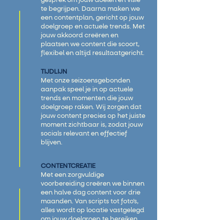
gesprek om jouw doelen en visie
te begrijpen. Daarna maken we
een contentplan, gericht op jouw
doelgroep en actuele trends. Met
jouw akkoord creëren en
plaatsen we content die scoort,
flexibel en altijd resultaatgericht.
TIJDLIJN
Met onze seizoensgebonden
aanpak speel je in op actuele
trends en momenten die jouw
doelgroep raken. Wij zorgen dat
jouw content precies op het juiste
moment zichtbaar is, zodat jouw
socials relevant en effectief
blijven.
CONTENTCREATIE
Met een zorgvuldige
voorbereiding creëren we binnen
een halve dag content voor drie
maanden. Van scripts tot foto’s,
alles wordt op locatie vastgelegd
om jouw doelgroep te bereiken