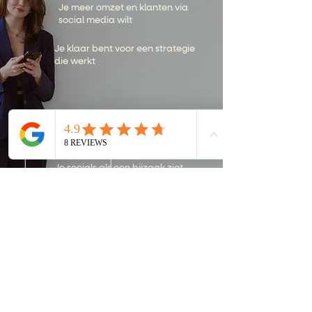
Je meer omzet en klanten via
social media wilt
Je klaar bent voor een strategie
die werkt
DIT
IS NIET
VOOR JOU ALS
Je socials als een bijzaak ziet
Je denkt dat social media niet
werkt
Je niet openstaat voor nieuwe
ideeën
Je niet wilt investeren in groei