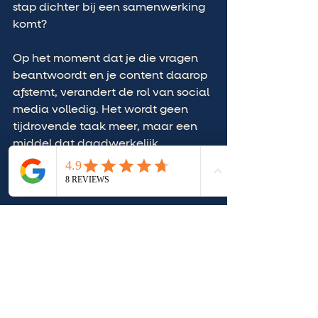
stap dichter bij een samenwerking 
komt?
Op het moment dat je die vragen 
beantwoordt en je content daarop 
afstemt, verandert de rol van social 
media volledig. Het wordt geen 
tijdrovende taak meer, maar een 
middel dat daadwerkelijk 
bijdraagt aan de groei van je 
bedrijf.
Als social media voor jou nu voelt 
als veel werk en weinig resultaat, 
betekent dat niet dat het niet voor 
je werkt. Het betekent dat de basis 
nog niet goed staat. En precies 
daar ligt de grootste kans. Zodra je 
daar verandering in aanbrengt, ga 