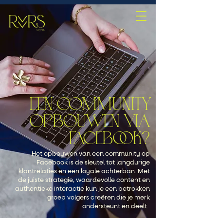
EEN COMMUNITY
OPBOUWEN VIA
FACEBOOK?
Het opbouwen van een community op
Facebook is de sleutel tot langdurige
klantrelaties en een loyale achterban. Met
de juiste strategie, waardevolle content en
authentieke interactie kun je een betrokken
groep volgers creëren die je merk
ondersteunt en deelt.