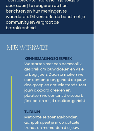
Toon oprechte interesse in je volgers
door actief te reageren op hun
berichten en hun meningen te
waarderen. Dit versterkt de band met je
community en vergroot de
betrokkenheid.
MIJN WERKWIJZE
KENNISMAKINGSGESPREK
We starten met een persoonlijk
gesprek om jouw doelen en visie
te begrijpen. Daarna maken we
een contentplan, gericht op jouw
doelgroep en actuele trends. Met
jouw akkoord creëren en
plaatsen we content die scoort,
flexibel en altijd resultaatgericht.
TIJDLIJN
Met onze seizoensgebonden
aanpak speel je in op actuele
trends en momenten die jouw