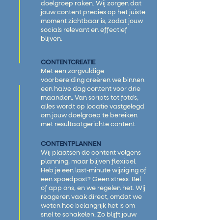
doelgroep raken. Wij zorgen dat
jouw content precies op het juiste
moment zichtbaar is, zodat jouw
socials relevant en effectief
blijven.
CONTENTCREATIE
Met een zorgvuldige
voorbereiding creëren we binnen
een halve dag content voor drie
maanden. Van scripts tot foto’s,
alles wordt op locatie vastgelegd
om jouw doelgroep te bereiken
met resultaatgerichte content.
CONTENTPLANNEN
Wij plaatsen de content volgens
planning, maar blijven flexibel.
Heb je een last-minute wijziging of
een spoedpost? Geen stress. Bel
of app ons, en we regelen het. Wij
reageren vaak direct, omdat we
weten hoe belangrijk het is om
snel te schakelen. Zo blijft jouw