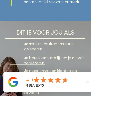
content altijd relevant en sterk.
DIT
IS
VOOR JOU ALS
Je socials resultaat moeten
opleveren
Je bereik achterblijft en je dit wilt
verbeteren
Je meer omzet en klanten via
social media wilt
Je klaar bent voor een strategie
die werkt
DIT
IS NIET
VOOR JOU ALS