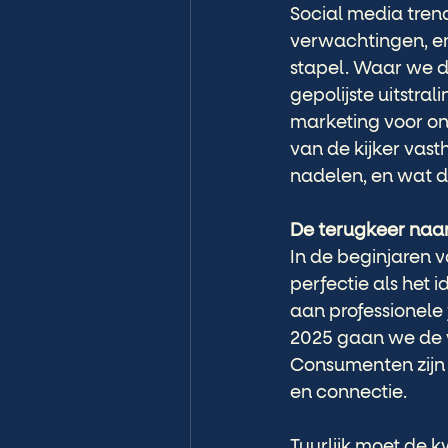
Social media trend
verwachtingen, en
stapel. Waar we d
gepolijste uitstral
marketing voor onl
van de kijker vast
nadelen, en wat di
De terugkeer naar
In de beginjaren 
perfectie als het 
aan professionele 
2025 gaan we de w
Consumenten zijn 
en connectie.
Tuurlijk moet de k