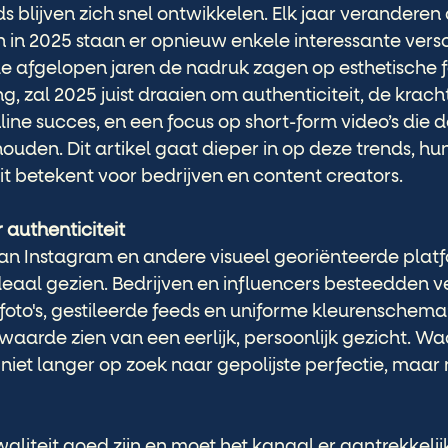
s blijven zich snel ontwikkelen. Elk jaar veranderen 
 in 2025 staan er opnieuw enkele interessante vers
e afgelopen jaren de nadruk zagen op esthetische f
ing, zal 2025 juist draaien om authenticiteit, de kracht
ine succes, en een focus op short-form video’s die 
houden. Dit artikel gaat dieper in op deze trends, hu
t betekent voor bedrijven en content creators.
 authenticiteit
van Instagram en andere visueel georiënteerde plat
ideaal gezien. Bedrijven en influencers besteedden ve
foto's, gestileerde feeds en uniforme kleurenschema’s.
aarde zien van een eerlijk, persoonlijk gezicht. W
niet langer op zoek naar gepolijste perfectie, maar
waliteit goed zijn en moet het kanaal er aantrekkelijk