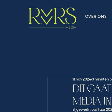
OVER ONS
11 nov 2024
3 minuten o
DIT GAA
MEDIA I
Bijgewerkt op:
1 apr 20