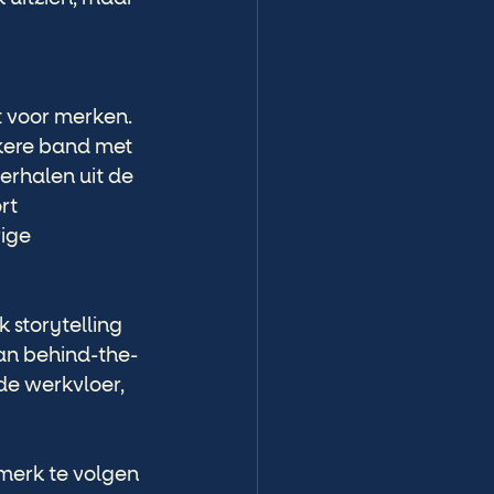
t voor merken. 
kere band met 
rhalen uit de 
rt 
ige 
 storytelling 
an behind-the-
de werkvloer, 
merk te volgen 