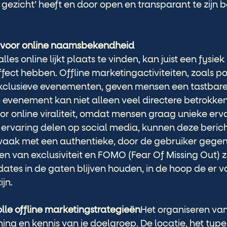
 gezicht’ heeft en door open en transparant te zijn
g voor online naamsbekendheid
alles online lijkt plaats te vinden, kan juist een fysi
ffect hebben. Offline marketingactiviteiten, zoals po
exclusieve evenementen, geven mensen een tastbare
 evenement kan niet alleen veel directere betrokken
or online viraliteit, omdat mensen graag unieke erv
 ervaring delen op social media, kunnen deze beric
 vaak met een authentieke, door de gebruiker gege
en van exclusiviteit en FOMO (Fear Of Missing Out) z
dates in de gaten blijven houden, in de hoop de er v
jn. 
lle offline marketingstrategieën
Het organiseren van
ning en kennis van je doelgroep. De locatie, het type