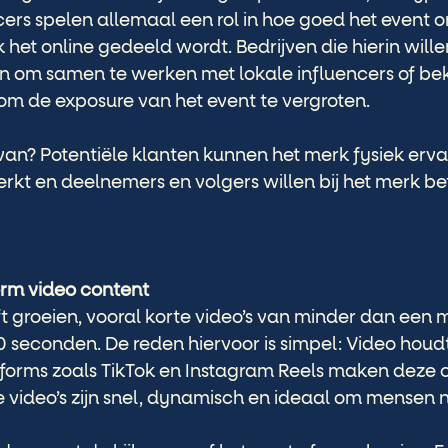
cers spelen allemaal een rol in hoe goed het event 
het online gedeeld wordt. Bedrijven die hierin willen
 om samen te werken met lokale influencers of be
om de exposure van het event te vergroten.
van? Potentiële klanten kunnen het merk fysiek erva
kt en deelnemers en volgers willen bij het merk bet
rm video content 
ft groeien, vooral korte video’s van minder dan een mi
 seconden. De reden hiervoor is simpel: Video hou
atforms zoals TikTok en Instagram Reels maken deze 
e video’s zijn snel, dynamisch en ideaal om mensen n