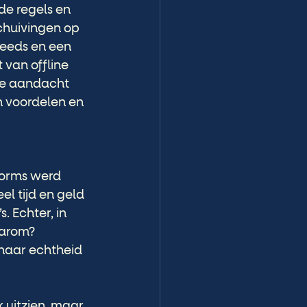
de regels en 
chuivingen op 
eeds en een 
 van offline 
de aandacht 
n voordelen en 
forms werd 
el tijd en geld 
 Echter, in 
aarom? 
 naar echtheid 
 uitzien, maar 