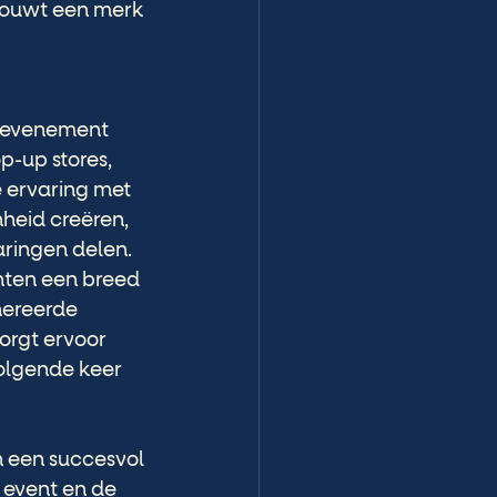
 bouwt een merk 
ek evenement 
p-up stores, 
 ervaring met 
heid creëren, 
aringen delen.
hten een breed 
nereerde 
orgt ervoor 
olgende keer 
 een succesvol 
 event en de 