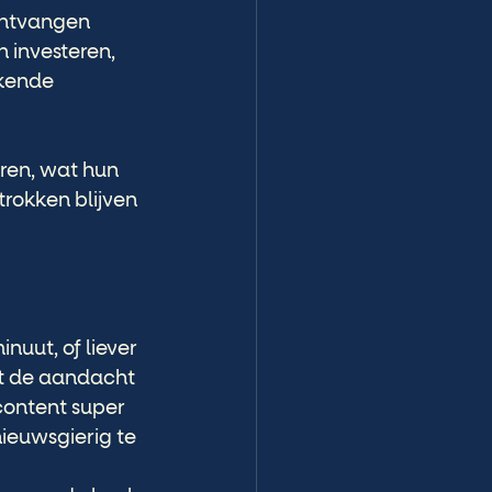
ontvangen 
 investeren, 
kende 
ren, wat hun 
rokken blijven 
nuut, of liever 
dt de aandacht 
content super 
ieuwsgierig te 