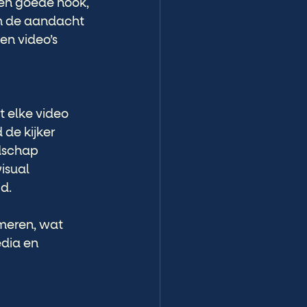
Een goede hook, 
om de aandacht 
en video’s 
t elke video 
de kijker 
dschap 
isual 
d.
umeren, wat 
dia en 