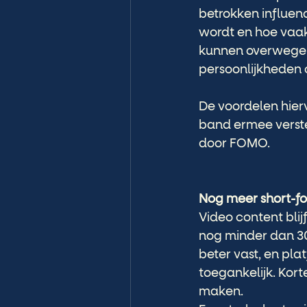
betrokken influen
wordt en hoe vaak 
kunnen overwegen
persoonlijkheden 
De voordelen hier
band ermee verster
door FOMO. 
Nog meer short-fo
Video content blij
nog minder dan 30
beter vast, en pl
toegankelijk. Kort
maken.