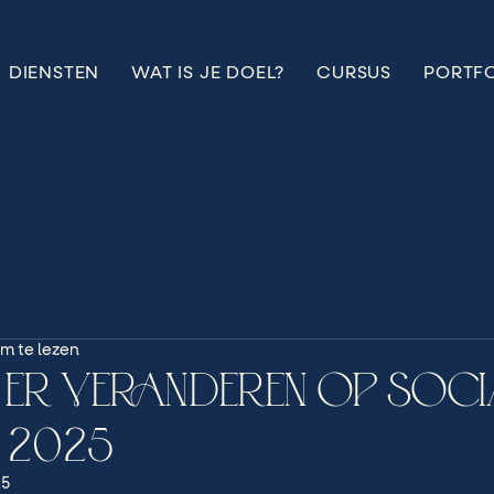
DIENSTEN
WAT IS JE DOEL?
CURSUS
PORTF
m te lezen
T ER VERANDEREN OP SOCI
N 2025
25