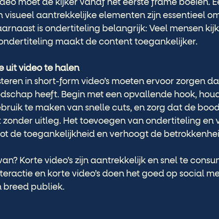
ideo moet de kijker vanaf het eerste frame boeien. 
n visueel aantrekkelijke elementen zijn essentieel 
arnaast is ondertiteling belangrijk: Veel mensen kijk
 ondertiteling maakt de content toegankelijker.
 uit video te halen
steren in short-form video’s moeten ervoor zorgen da
odschap heeft. Begin met een opvallende hook, houd 
bruik te maken van snelle cuts, en zorg dat de boo
 zonder uitleg. Het toevoegen van ondertiteling en v
oot de toegankelijkheid en verhoogt de betrokkenhei
an? Korte video’s zijn aantrekkelijk en snel te cons
teractie en korte video’s doen het goed op social me
 breed publiek. 